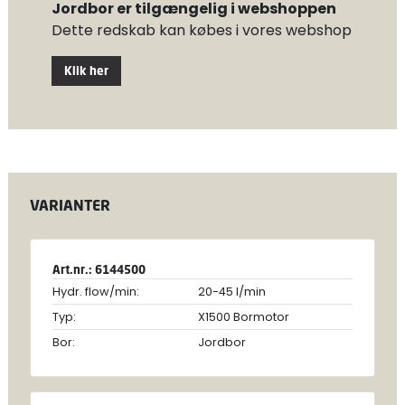
Jordbor er tilgængelig i webshoppen
Dette redskab kan købes i vores webshop
Klik her
VARIANTER
Art.nr.: 6144500
Hydr. flow/min:
20-45 l/min
Typ:
X1500 Bormotor
Bor:
Jordbor