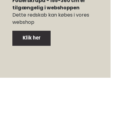
Foderskrapa - 155-360 cm er
tilgængelig i webshoppen
Dette redskab kan købes i vores
webshop
Klik her