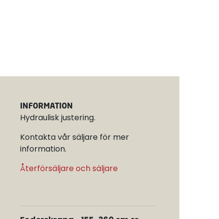
INFORMATION
Hydraulisk justering.
Kontakta vår säljare för mer
information.
Återförsäljare och säljare